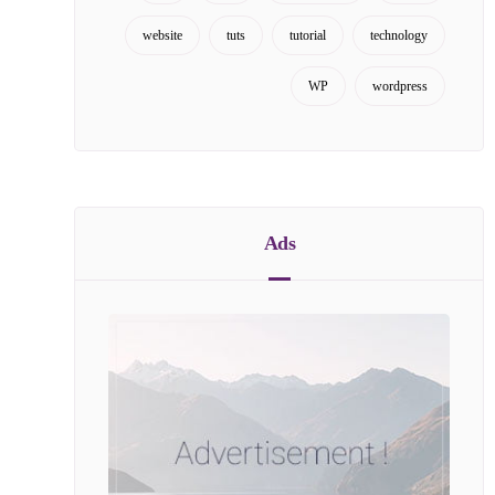
website
tuts
tutorial
technology
WP
wordpress
Ads