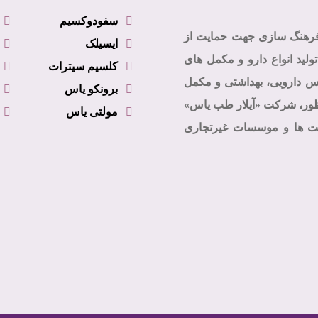
سفودوکسیم
فرهنگ سازی جهت حمایت از
ایسیلک
ولید انواع دارو و مکمل های
کلسیم سیترات
نس دارویی، بهداشتی و مکمل
برونکو یاس
نظور، شرکت «آیلار طب یاس»
مولتی یاس
4 در اداره ثبت شرکت ها و موسسات غیرتجاری