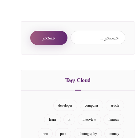
جستجو
Tags Cloud
developer
computer
article
learn
it
interview
famous
seo
post
photography
money