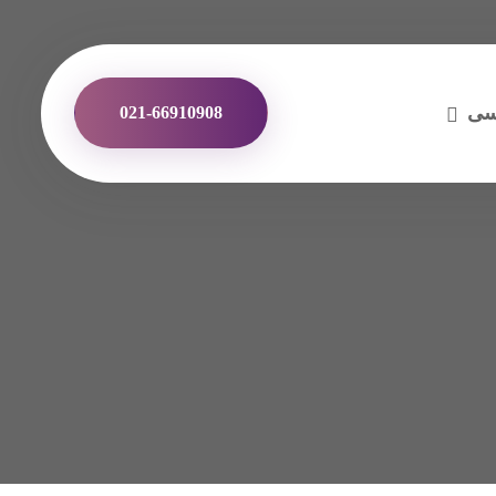
سی
021-66910908