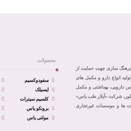
محصولات
فرهنگ سازی جهت حمایت از
ولید انواع دارو و مکمل های
سفودوکسیم
نس دارویی، بهداشتی و مکمل
ایسیلک
نظور، شرکت «آیلار طب یاس»
کلسیم سیترات
4 در اداره ثبت شرکت ها و موسسات غیرتجاری
برونکو یاس
مولتی یاس